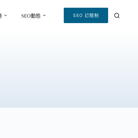
SEO 訂閱制
務
SEO動態