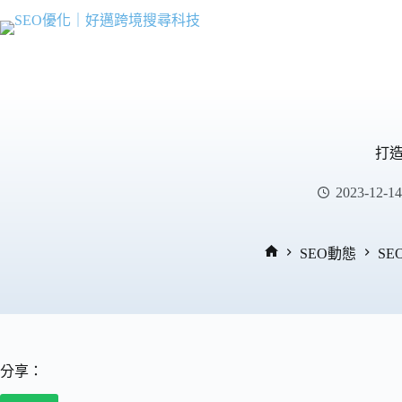
跳
至
主
要
內
容
打造
2023-12-14
SEO動態
S
首
頁
分享：