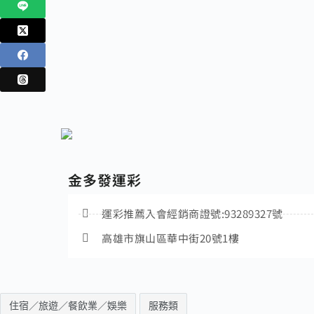
金多發運彩
運彩推薦入會經銷商證號:93289327號
高雄市旗山區華中街20號1樓
住宿／旅遊／餐飲業／娛樂
服務類