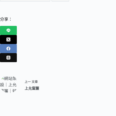
分享：
上一
文章
上允窗簾