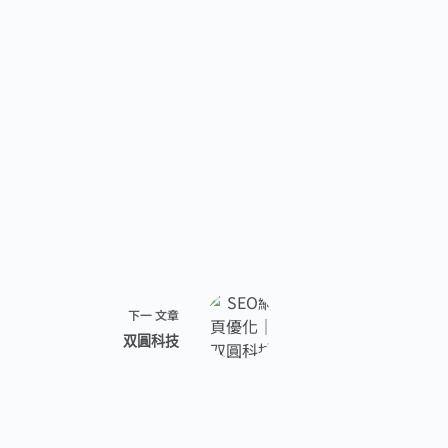
下一
文章
双圓科技