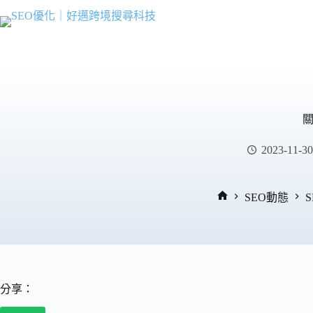
跳
至
主
要
內
容
2023-11-30
SEO動態
首
頁
分享：