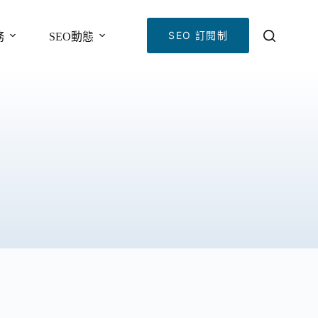
SEO 訂閱制
務
SEO動態