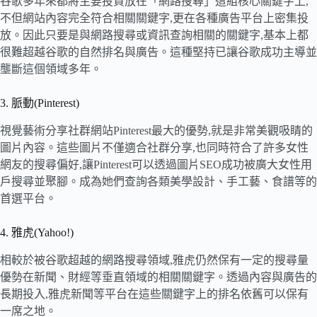
谷歌多年來都將主要投資放在「網路搜尋」這組核心關鍵字上,
不但網站內容完全符合相關關鍵字,更在各種廣告平台上密集投
放。因此只要是與網路搜尋或資訊查詢相關的關鍵字,基本上都
很難超越谷歌的自然排名與廣告。這種堅持已讓谷歌成功主導並
壟斷這個領域多年。
3. 脈動(Pinterest)
視覺藝術分享社群網站Pinterest最大的優勢,就是非常美觀吸睛的
圖片內容。這些圖片不僅適合社群分享,也同時符合了許多女性
網友的搜尋偏好,讓Pinterest可以透過圖片SEO成功被廣大女性用
戶搜尋並聚腳。成為她們查詢各類美學設計、手工藝、食譜等的
首選平台。
4. 雅虎(Yahoo!)
相較於被谷歌超越的網路搜尋領域,雅虎仍然保有一定的搜尋量
優勢在新聞、財經等垂直領域的相關關鍵字。透過內容與廣告的
長期投入,雅虎新聞等平台在這些關鍵字上的排名依舊可以保有
一席之地。