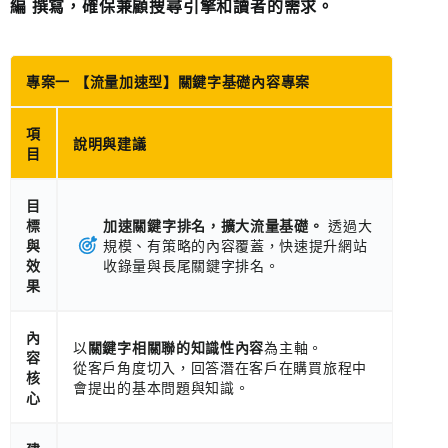
編 撰寫，確保兼顧搜尋引擎和讀者的需求。
專案一 【流量加速型】關鍵字基礎內容專案
項
說明與建議
目
目
標
加速關鍵字排名，擴大流量基礎。
透過大
與
規模、有策略的內容覆蓋，快速提升網站
效
收錄量與長尾關鍵字排名。
果
內
以
關鍵字相關聯的知識性內容
為主軸。
容
從客戶角度切入，回答潛在客戶在購買旅程中
核
會提出的基本問題與知識。
心