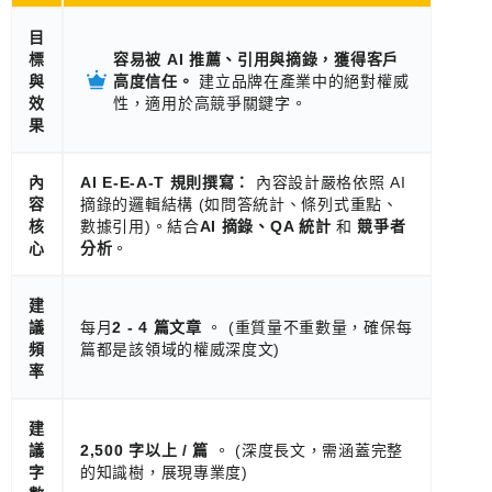
目
標
容易被 AI 推薦、引用與摘錄，獲得客戶
與
高度信任。
建立品牌在產業中的絕對權威
效
性，適用於高競爭關鍵字。
果
內
AI E-E-A-T 規則撰寫：
內容設計嚴格依照 AI
容
摘錄的邏輯結構 (如問答統計、條列式重點、
核
數據引用)。結合
AI 摘錄、QA 統計
和
競爭者
心
分析
。
建
議
每月
2 - 4 篇文章
。 (重質量不重數量，確保每
頻
篇都是該領域的權威深度文)
率
建
議
2,500 字以上 / 篇
。 (深度長文，需涵蓋完整
字
的知識樹，展現專業度)