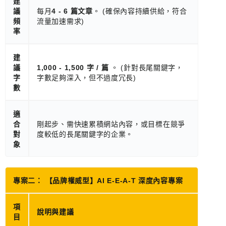
建
議
每月
4 - 6 篇文章
。 (確保內容持續供給，符合
頻
流量加速需求)
率
建
議
1,000 - 1,500 字 / 篇
。 (針對長尾關鍵字，
字
字數足夠深入，但不過度冗長)
數
適
合
剛起步、需快速累積網站內容，或目標在競爭
對
度較低的長尾關鍵字的企業。
象
專案二： 【品牌權威型】AI E-E-A-T 深度內容專案
項
說明與建議
目