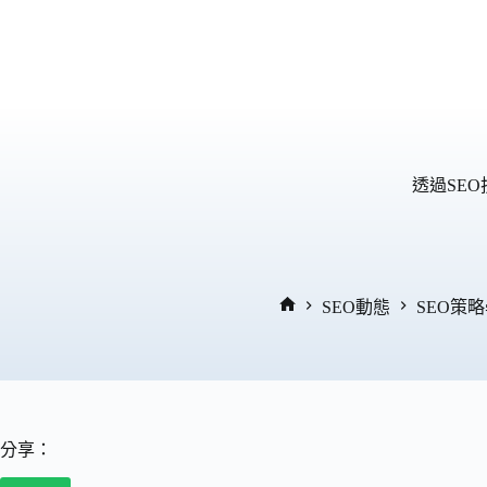
跳
至
主
要
內
容
透過SEO
SEO動態
SEO策
首
頁
分享：