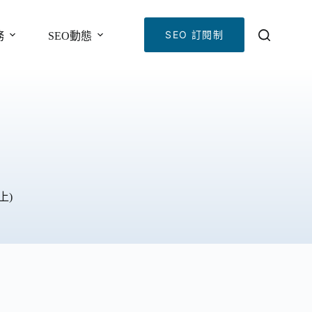
SEO 訂閱制
務
SEO動態
上)