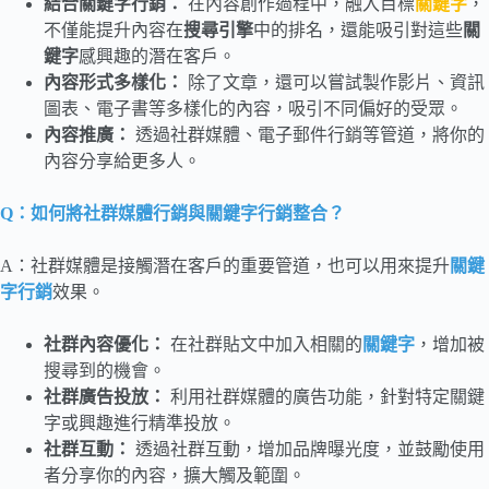
結合關鍵字行銷：
在內容創作過程中，融入目標
關鍵字
，
不僅能提升內容在
搜尋引擎
中的排名，還能吸引對這些
關
鍵字
感興趣的潛在客戶。
內容形式多樣化：
除了文章，還可以嘗試製作影片、資訊
圖表、電子書等多樣化的內容，吸引不同偏好的受眾。
內容推廣：
透過社群媒體、電子郵件行銷等管道，將你的
內容分享給更多人。
Q：如何將社群媒體行銷與關鍵字行銷整合？
A：社群媒體是接觸潛在客戶的重要管道，也可以用來提升
關鍵
字行銷
效果。
社群內容優化：
在社群貼文中加入相關的
關鍵字
，增加被
搜尋到的機會。
社群廣告投放：
利用社群媒體的廣告功能，針對特定關鍵
字或興趣進行精準投放。
社群互動：
透過社群互動，增加品牌曝光度，並鼓勵使用
者分享你的內容，擴大觸及範圍。