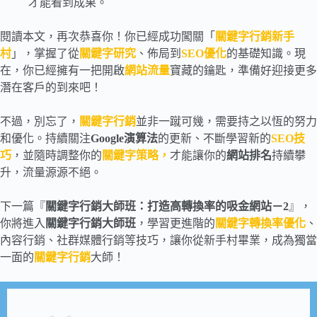
才能看到成果。
閱讀本文，再次恭喜你！你已經成功闖關「
關鍵字行銷新手
村
」，掌握了從
關鍵字研究
、佈局到
SEO優化
的基礎知識。現
在，你已經擁有一把開啟
網站流量
寶藏的鑰匙，準備好迎接更多
潛在客戶的到來吧！
不過，別忘了，
關鍵字行銷
並非一蹴可幾，需要持之以恆的努力
和優化。持續關注
Google演算法
的更新、不斷學習新的
SEO技
巧
，並隨時調整你的
關鍵字策略，
才能讓你的
網站排名
持續攀
升，流量源源不絕。
下一篇『
關鍵字行銷大師班：打造高轉換率的吸金網站－2
』，
你將進入
關鍵字行銷大師班
，學習更進階的
關鍵字轉換率優化
、
內容行銷、社群媒體行銷等技巧，讓你從新手村畢業，成為獨當
一面的
關鍵字行銷
大師！