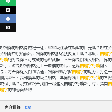
想讓你的網站像磁鐵一樣，牢牢吸住潛在顧客的目光嗎？想在茫
茫網海中脫穎而出，讓你的網站排名扶搖直上嗎？那麼，
關鍵字
行銷
絕對是你不可或缺的秘密武器！不管你是剛踏入網路世界的
新手，還是想讓網站更上一層樓的老鳥，這篇
關鍵字行銷
懶人
包，將帶你從入門到精通，讓你輕鬆掌握
關鍵字
的魔力，打造一
個高流量、高轉換率的吸金網站！準備好踏上
關鍵字行销
的冒險
旅程了嗎？現在就跟著我們一起進入
關鍵字行銷
新手村，揭開
關
鍵字
的神秘面紗吧！
內容目錄
隱藏