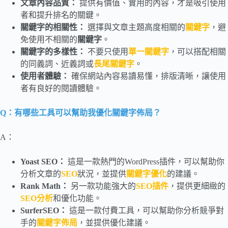
文章內容品質：
提供有價值、實用的內容，才是吸引使用
者和提升排名的關鍵。
關鍵字的相關性：
選擇與文章主題高度相關的
關鍵字
，避
免使用不相關的
關鍵字
。
關鍵字的多樣性：
不要只使用
單一關鍵字
，可以搭配相關
的同義詞、近義詞或
長尾關鍵字
。
使用者體驗：
確保網站內容易讀易懂，排版清晰，讓使用
者有良好的閱讀體驗。
Q：有哪些工具可以幫助我優化關鍵字佈局？
A：
Yoast SEO：
這是一款熱門的WordPress插件，可以幫助你
分析文章的
SEO
狀況，並提供
關鍵字優化
的建議。
Rank Math：
另一款功能強大的
SEO插件
，提供更細緻的
SEO分析
和優化功能。
SurferSEO：
這是一款付費工具，可以幫助你分析競爭對
手的
關鍵字佈局
，並提供優化建議。