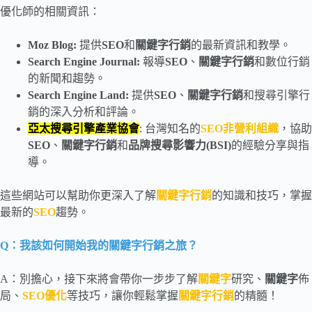
優化師的相關資訊：
Moz Blog:
提供
SEO
和
關鍵字行銷
的最新資訊和教學。
Search Engine Journal:
報導
SEO
、
關鍵字行銷
和數位行銷
的新聞和趨勢。
Search Engine Land:
提供
SEO
、
關鍵字行銷
和搜尋引擎行
銷的深入分析和評論。
亞太搜尋引擎產業協會
: 台灣知名的
SEO非營利組織
，協助
SEO
、
關鍵字行銷
和
品牌搜尋影響力(BSI)
的經驗分享與指
導。
這些網站可以幫助你更深入了解
關鍵字行銷
的知識和技巧，掌握
最新的
SEO
趨勢。
Q：我該如何開始我的關鍵字行銷之旅？
A：別擔心，接下來將會帶你一步步了解
關鍵字
研究、
關鍵字
佈
局、
SEO優化
等技巧，讓你輕鬆掌握
關鍵字行銷
的精髓！