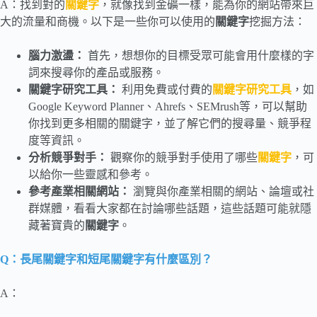
A：找到對的
關鍵字
，就像找到金礦一樣，能為你的網站帶來巨
大的流量和商機。以下是一些你可以使用的
關鍵字
挖掘方法：
腦力激盪：
首先，想想你的目標受眾可能會用什麼樣的字
詞來搜尋你的產品或服務。
關鍵字研究工具：
利用免費或付費的
關鍵字研究工具
，如
Google Keyword Planner、Ahrefs、SEMrush等，可以幫助
你找到更多相關的關鍵字，並了解它們的搜尋量、競爭程
度等資訊。
分析競爭對手：
觀察你的競爭對手使用了哪些
關鍵字
，可
以給你一些靈感和參考。
參考產業相關網站：
瀏覽與你產業相關的網站、論壇或社
群媒體，看看大家都在討論哪些話題，這些話題可能就隱
藏著寶貴的
關鍵字
。
Q：長尾關鍵字和短尾關鍵字有什麼區別？
A：