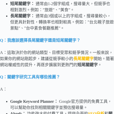
短尾關鍵字：
通常由1-2個字組成，搜尋量大，但競爭也
相對激烈。例如：”旅遊”、”美食”。
長尾關鍵字：
通常由3個或以上的字組成，搜尋量較小，
但更具針對性，轉換率也相對較高。例如：”台北親子旅遊
景點”、”台中素食餐廳推薦”。
Q：我應該選擇長尾關鍵字還是短尾關鍵字？
A：這取決於你的網站類型、目標受眾和競爭情況。一般來說，
如果你的網站剛起步，建議從競爭較小的
長尾關鍵字
開始。隨著
網站權威性的提升，再逐步擴展到更熱門的
短尾關鍵字
。
Q：關鍵字研究工具有哪些推薦？
A：
Google Keyword Planner
：
Google官方提供的免費工具，
可以幫助你找到相關關鍵字並預估搜尋量。
Ahrefs：
功能強大的付費工具，提供全面的
SEO分析
和
關