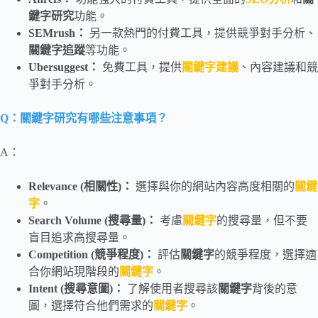
鍵字研究
功能。
SEMrush：
另一款熱門的付費工具，提供競爭對手分析、
關鍵字追蹤
等功能。
Ubersuggest：
免費工具，提供
關鍵字建議
、內容建議和競
爭對手分析。
Q：關鍵字研究有哪些注意事項？
A：
Relevance (相關性)：
選擇與你的網站內容高度相關的
關鍵
字
。
Search Volume (搜尋量)：
考慮
關鍵字
的搜尋量，但不要
盲目追求高搜尋量。
Competition (競爭程度)：
評估
關鍵字
的競爭程度，選擇適
合你網站現階段的
關鍵字
。
Intent (搜尋意圖)：
了解使用者搜尋該
關鍵字
背後的意
圖，選擇符合他們需求的
關鍵字
。