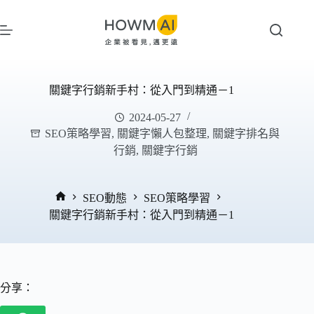
跳
至
主
要
內
關鍵字行銷新手村：從入門到精通－1
容
2024-05-27
SEO策略學習
,
關鍵字懶人包整理
,
關鍵字排名與
行銷
,
關鍵字行銷
SEO動態
SEO策略學習
首
關鍵字行銷新手村：從入門到精通－1
頁
分享：