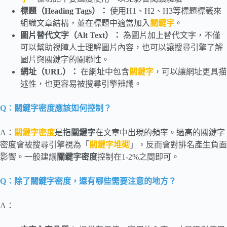
標題（Heading Tags）：
使用H1、H2、H3等標題標籤來
組織文章結構，並在標題中適當加入
關鍵字
。
圖片替代文字（Alt Text
）：
為圖片加上替代文字，不僅
可以幫助視障人士理解圖片內容，也可以讓搜尋引擎了解
圖片與關鍵字的關聯性。
網址（URL）：
在網址中包含
關鍵字
，可以讓網址更具描
述性，也更容易被搜尋引擎辨識。
Q：關鍵字密度應該如何控制？
A：
關鍵字密度
是指
關鍵字
在文章中出現的頻率。過高的關鍵字
密度會被搜尋引擎視為「
關鍵字堆砌
」，反而會對排名產生負面
影響。一般建議
關鍵字密度
控制在1-2%之間即可。
Q：除了關鍵字密度，還有哪些需要注意的地方？
A：