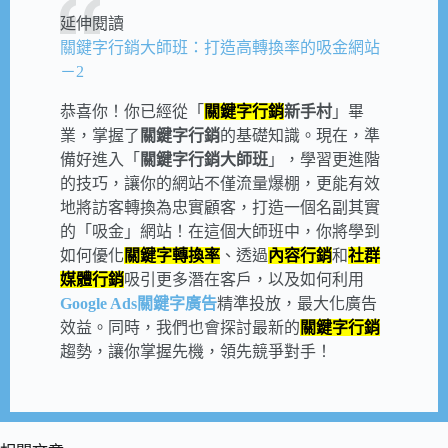
延伸閱讀
關鍵字行銷大師班：打造高轉換率的吸金網站
－2
恭喜你！你已經從「
關鍵字行銷
新手村
」畢
業，掌握了
關鍵字行銷
的基礎知識。現在，準
備好進入「
關鍵字行銷大師班
」，學習更進階
的技巧，讓你的網站不僅流量爆棚，更能有效
地將訪客轉換為忠實顧客，打造一個名副其實
的「吸金」網站！在這個大師班中，你將學到
如何優化
關鍵字轉換率
、透過
內容行銷
和
社群
媒體行銷
吸引更多潛在客戶，以及如何利用
Google Ads關鍵字廣告
精準投放，最大化廣告
效益。同時，我們也會探討最新的
關鍵字行銷
趨勢，讓你掌握先機，領先競爭對手！