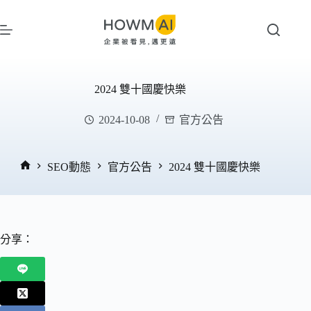
跳
至
主
要
內
2024 雙十國慶快樂
容
2024-10-08
官方公告
SEO動態
官方公告
2024 雙十國慶快樂
首
頁
分享：