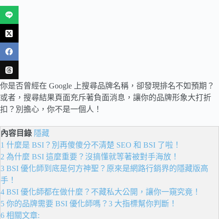
你是否曾經在 Google 上搜尋品牌名稱，卻發現排名不如預期？
或者，搜尋結果頁面充斥著負面消息，讓你的品牌形象大打折
扣？別擔心，你不是一個人！
內容目錄
隱藏
1
什麼是 BSI？別再傻傻分不清楚 SEO 和 BSI 了啦！
2
為什麼 BSI 這麼重要？沒搞懂就等著被對手海放！
3
BSI 優化師到底是何方神聖？原來是網路行銷界的隱藏版高
手！
4
BSI 優化師都在做什麼？不藏私大公開，讓你一窺究竟！
5
你的品牌需要 BSI 優化師嗎？3 大指標幫你判斷！
6
相關文章: