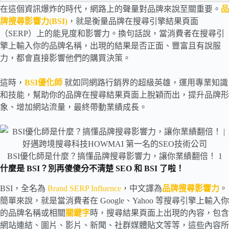
在這個資訊爆炸的時代，網路上的聲量對品牌來說至關重要。
品
牌搜尋影響力(BSI)
，就是衡量品牌在搜尋引擎結果頁面
（SERP）上的能見度和影響力。換句話說，當消費者在搜尋引
擎上輸入你的品牌名稱，出現的結果是否正面、豐富且有說服
力，都會直接影響他們的購買決策。
這時，
BSI優化師
就如同網路行銷界的超級英雄，運用專業知識
和技能，幫助你的品牌在搜尋結果頁面上脫穎而出，提升品牌形
象、增加網站流量，最終帶動業績成長。
BSI優化師是什麼？搞懂品牌搜尋影響力，讓你業績翻倍！ 1
什麼是 BSI？別再傻傻分不清楚 SEO 和 BSI 了啦！
BSI，全名為
Brand SERP Influence
，中文譯為
品牌搜尋影響力
。
簡單來說，就是當消費者在 Google、Yahoo 等搜尋引擎上輸入你
的品牌名稱或相關
關鍵字
時，搜尋結果頁面上出現的內容，包含
網站連結、圖片、影片、新聞、社群媒體貼文等等，這些內容所