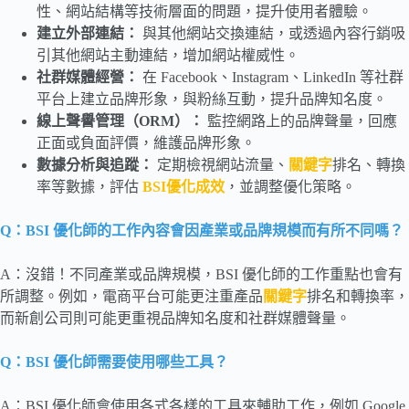
性、網站結構等技術層面的問題，提升使用者體驗。
建立外部連結：
與其他網站交換連結，或透過內容行銷吸
引其他網站主動連結，增加網站權威性。
社群媒體經營：
在 Facebook、Instagram、LinkedIn 等社群
平台上建立品牌形象，與粉絲互動，提升品牌知名度。
線上聲譽管理（ORM
）：
監控網路上的品牌聲量，回應
正面或負面評價，維護品牌形象。
數據分析與追蹤：
定期檢視網站流量、
關鍵字
排名、轉換
率等數據，評估
BSI優化成效
，並調整優化策略。
Q：BSI 優化師的工作內容會因產業或品牌規模而有所不同嗎？
A：沒錯！不同產業或品牌規模，BSI 優化師的工作重點也會有
所調整。例如，電商平台可能更注重產品
關鍵字
排名和轉換率，
而新創公司則可能更重視品牌知名度和社群媒體聲量。
Q：BSI 優化師需要使用哪些工具？
A：BSI 優化師會使用各式各樣的工具來輔助工作，例如 Google