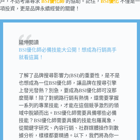
戶，不妨考慮尋求
BSI優化師
的協助。記住，
BSI優化
不僅是一
項投資，更是品牌永續經營的關鍵！
延伸閱讀
BSI優化師必備技能大公開！想成為行銷高手
就看這篇！
了解了品牌搜尋影響力(BSI)的重要性，是不是
也想成為一位BSI優化師，讓品牌在搜尋引擎
上發光發熱？別急，要成為BSI優化師可沒那
麼簡單！除了對網路行銷有熱情，還需要掌握
一系列的專業技能，才能在這個競爭激烈的領
域中脫穎而出。BSI優化師需要具備哪些必備
技能？BSI優化師需要具備的技能包羅萬象，
從關鍵字研究、內容行銷、社群媒體操作到數
據分析，樣樣都要精通。以下，我們將為你一