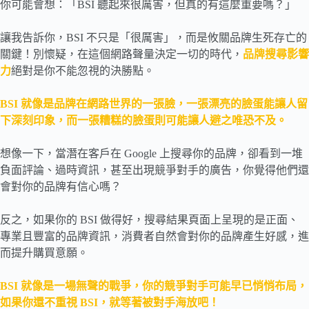
你可能會想：「BSI 聽起來很厲害，但真的有這麼重要嗎？」
讓我告訴你，BSI 不只是「很厲害」，而是攸關品牌生死存亡的
關鍵！別懷疑，在這個網路聲量決定一切的時代，
品牌搜尋影響
力
絕對是你不能忽視的決勝點。
BSI 就像是品牌在網路世界的一張臉，一張漂亮的臉蛋能讓人留
下深刻印象，而一張糟糕的臉蛋則可能讓人避之唯恐不及。
想像一下，當潛在客戶在 Google 上搜尋你的品牌，卻看到一堆
負面評論、過時資訊，甚至出現競爭對手的廣告，你覺得他們還
會對你的品牌有信心嗎？
反之，如果你的 BSI 做得好，搜尋結果頁面上呈現的是正面、
專業且豐富的品牌資訊，消費者自然會對你的品牌產生好感，進
而提升購買意願。
BSI 就像是一場無聲的戰爭，你的競爭對手可能早已悄悄布局，
如果你還不重視 BSI，就等著被對手海放吧！