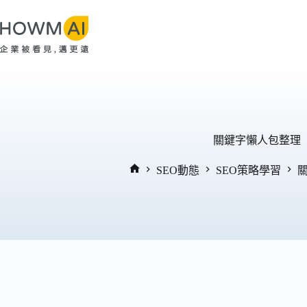
跳
至
主
要
內
容
關鍵字懶人包整理
SEO動態
SEO策略學習
首
頁