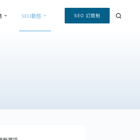
SEO 訂閱制
務
SEO動態