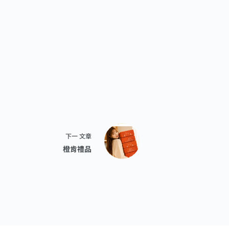
下一
文章
橙肯禮品