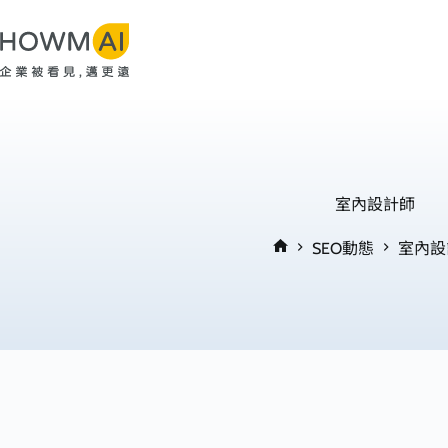
跳
至
主
要
內
容
室內設計師
SEO動態
室內設
首
頁