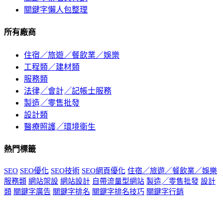
關鍵字懶人包整理
所有廠商
住宿／旅遊／餐飲業／娛樂
工程類／建材類
服務類
法律╱會計╱記帳士服務
製造╱零售批發
設計類
醫療照護╱環境衛生
熱門標籤
SEO
SEO優化
SEO技術
SEO網頁優化
住宿／旅遊／餐飲業／娛樂
服務類
網站架設
網站設計
自帶流量型網站
製造╱零售批發
設計
類
關鍵字廣告
關鍵字排名
關鍵字排名技巧
關鍵字行銷