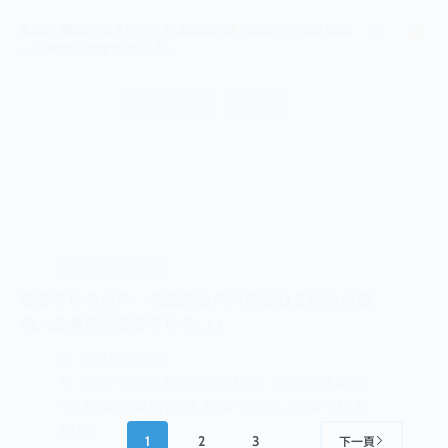
SEO策略學習
關鍵字排名技巧｜花藝師如何利用SEO工程師,推廣
個人品牌網站關鍵字排名(上)
2023-10-24
SEO
,
SEO工程師
,
SEO技術
,
自帶流量型網
站
,
關鍵字價格查詢
,
關鍵字排名
,
關鍵字排名
技巧
1
2
3
下一頁