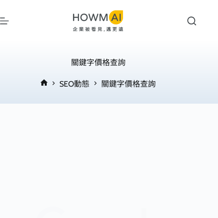
跳
至
主
要
內
關鍵字價格查詢
容
SEO動態
關鍵字價格查詢
首
頁