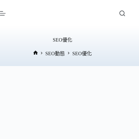
跳
至
主
要
內
SEO優化
容
SEO動態
SEO優化
首
頁