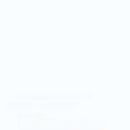
關鍵字懶人包整理
SEO策略學習
SEO行銷懶人包｜什麼是SEO行銷？
2023-11-29
google關鍵字教學
,
SEO
,
SEO優化
,
SEO懶
人包
,
關鍵字廣告
,
關鍵字排名
,
關鍵字行銷