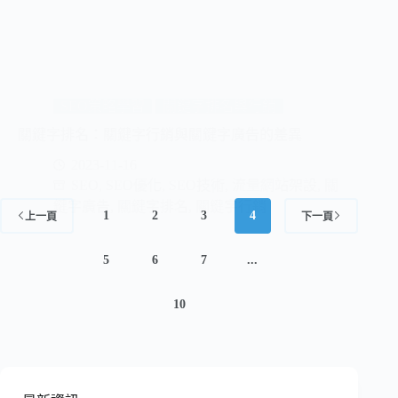
SEO策略學習
關鍵字排名與行銷
關鍵字排名：關鍵字行銷與關鍵字廣告的差異
2023-11-16
SEO
,
SEO優化
,
SEO技術
,
流量網站架設
,
關
鍵字廣告
,
關鍵字排名
,
關鍵字行銷
1
2
3
4
上一頁
下一頁
5
6
7
...
10