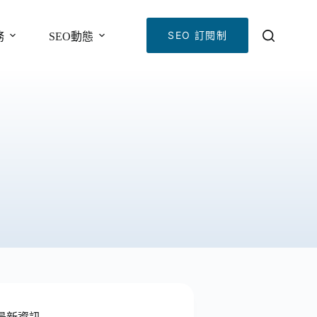
SEO 訂閱制
務
SEO動態