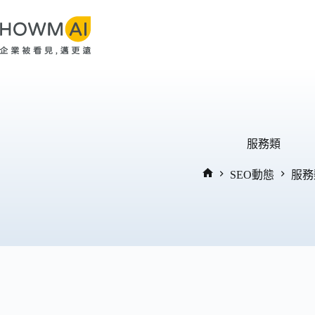
跳
至
主
要
內
容
服務類
SEO動態
服務
首
頁